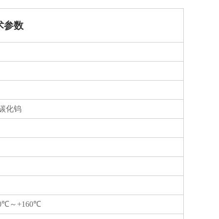
术参数
覆碳化钨
10℃～+160℃