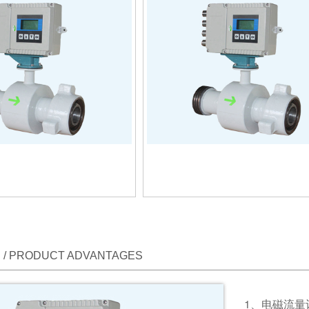
/ PRODUCT ADVANTAGES
1、电磁流