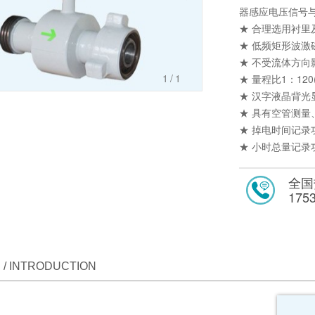
器感应电压信号
★ 合理选用衬
★ 低频矩形波
★ 不受流体方
1
/1
★ 量程比1：120
★ 汉字液晶背
★ 具有空管测
★ 掉电时间记
★ 小时总量记
全国
175
/ INTRODUCTION