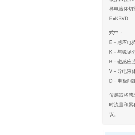
导电液体切
E=KBVD
式中：
E－感应电
K－与磁场
B－磁感应
V－导电液
D－电极间
传感器将感
时流量和累
议。