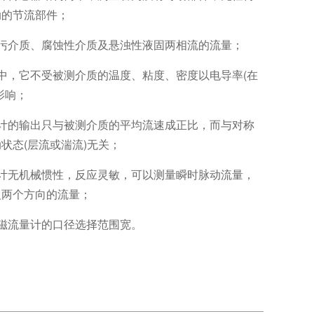
动的节流部件；
赃污介质、腐蚀性介质及悬浊性液固两相流的流量；
中，它不受被测介质的温度、粘度、密度以电导率(在
影响；
量计的输出只与被测介质的平均流速成正比，而与对称
状态(层流或湍流)无关；
量计无机械惯性，反应灵敏，可以测量瞬时脉动流量，
反两个方向的流量；
磁流量计的口径选择范围宽。