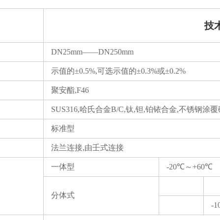
技
DN25mm——DN250mm
示值的±0.5%,可选示值的±0.3%或±0.2%
聚安酯,F46
SUS316,哈氏合金B/C,钛,钽,铂铱合金,不锈钢涂
标准型
法兰连接,由壬式连接
一体型
-20℃～+60℃
分体式
-