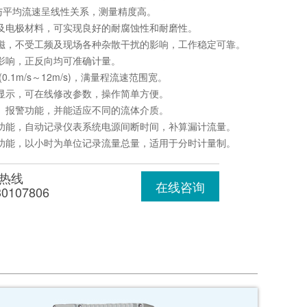
与平均流速呈线性关系，测量精度高。
里及电极材料，可实现良好的耐腐蚀性和耐磨性。
激磁，不受工频及现场各种杂散干扰的影响，工作稳定可靠。
向影响，正反向均可准确计量。
(0.1m/s～12m/s)，满量程流速范围宽。
光显示，可在线修改参数，操作简单方便。
量、报警功能，并能适应不同的流体介质。
录功能，自动记录仪表系统电源间断时间，补算漏计流量。
录功能，以小时为单位记录流量总量，适用于分时计量制。
热线
在线咨询
30107806