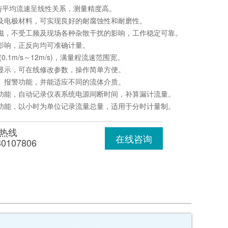
与平均流速呈线性关系，测量精度高。
里及电极材料，可实现良好的耐腐蚀性和耐磨性。
激磁，不受工频及现场各种杂散干扰的影响，工作稳定可靠。
向影响，正反向均可准确计量。
(0.1m/s～12m/s)，满量程流速范围宽。
光显示，可在线修改参数，操作简单方便。
量、报警功能，并能适应不同的流体介质。
录功能，自动记录仪表系统电源间断时间，补算漏计流量。
录功能，以小时为单位记录流量总量，适用于分时计量制。
热线
在线咨询
30107806