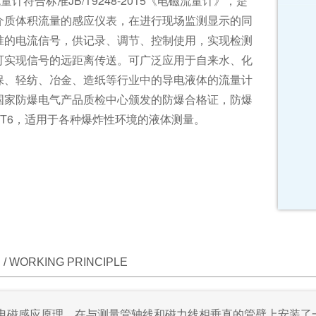
量计符合标准JB/T9248-2015《电磁流量计》，是
介质体积流量的感应仪表，在进行现场监测显示的同
准的电流信号，供记录、调节、控制使用，实现检测
可实现信号的远距离传送。可广泛应用于自来水、化
保、轻纺、冶金、造纸等行业中的导电液体的流量计
国家防爆电气产品质检中心颁发的防爆合格证，防爆
1CT6，适用于各种爆炸性环境的液体测量。
/ WORKING PRINCIPLE
电磁感应原理，在与测量管轴线和磁力线相垂直的管壁上安装了