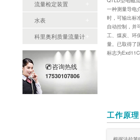
QTLD型电磁流
流量检定装置
一种测量导电
时，可输出标
水表
自动控制，并
工、煤炭、环
科里奥利质量流量计
量。已取得了
标志为Exd1
咨询热线
17530107806
工作原理
根据法拉第