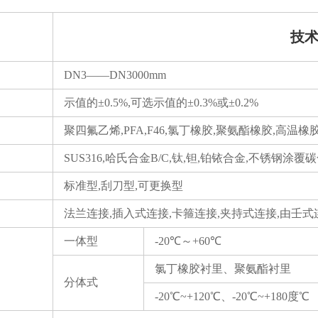
技
DN3——DN3000mm
示值的±0.5%,可选示值的±0.3%或±0.2%
聚四氟乙烯,PFA,F46,氯丁橡胶,聚氨酯橡胶,高温橡
SUS316,哈氏合金B/C,钛,钽,铂铱合金,不锈钢涂覆
标准型,刮刀型,可更换型
法兰连接,插入式连接,卡箍连接,夹持式连接,由壬式
一体型
-20℃～+60℃
氯丁橡胶衬里、聚氨酯衬里
分体式
-20℃~+120℃、-20℃~+180度℃