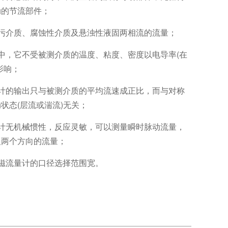
动的节流部件；
赃污介质、腐蚀性介质及悬浊性液固两相流的流量；
中，它不受被测介质的温度、粘度、密度以电导率(在
影响；
量计的输出只与被测介质的平均流速成正比，而与对称
状态(层流或湍流)无关；
量计无机械惯性，反应灵敏，可以测量瞬时脉动流量，
反两个方向的流量；
磁流量计的口径选择范围宽。