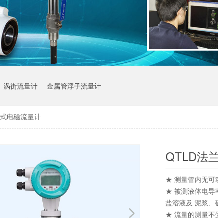
涡街流量计
金属管浮子流量计
兰式电磁流量计
QTLD法
★ 测量管内无
★ 被测液体电导
盐溶液及 泥浆
★ 流量的测量