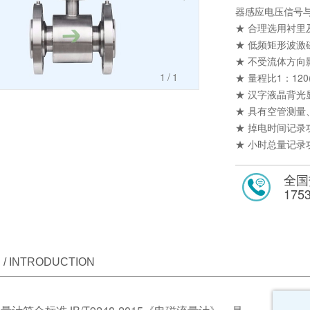
器感应电压信号
★ 合理选用衬
★ 低频矩形波
★ 不受流体方
1
/1
★ 量程比1：120
★ 汉字液晶背
★ 具有空管测
★ 掉电时间记
★ 小时总量记
全国
175
/ INTRODUCTION