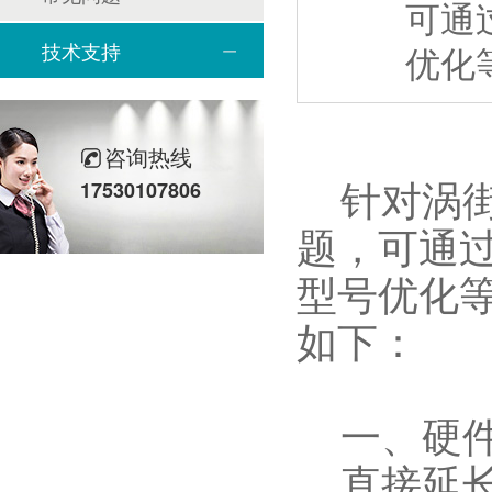
可通
技术支持
优化
咨询热线
针对涡街
17530107806
题，可通
型号优化
如下：
一、硬件
直接延长