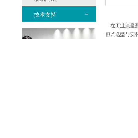
技术支持
在工业流量测
但若选型与安
第一步：精准
咨询热线
选型错误是许
17530107806
超声波流量计
其次考虑管道
内壁锈蚀；水
第二步：安装
安装环节是保
定位要点：优
体稳定。
探头安装：这
良好信号的基
第三步：细致