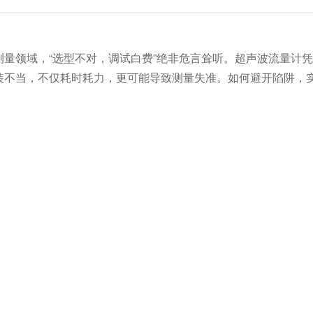
量领域，“选型不对，调试白费”绝非危言耸听。超声波流量计
装不当，不仅耗时耗力，更可能导致测量失准。如何避开陷阱，
选型是成功的一半
多故障的根源。首先明确介质类型：是纯净液体还是含有气泡、
是理想选择；而纯净、均质的液体则更适合时差式。
条件。测量前务必准确获取管径、壁厚及材质信息。铸铁、不锈
泥管道则因声波散射严重，通常不适用。
“黄金位”，精度有保障
证测量精度的关键。
先选择远离阀门、泵、弯头等扰流元件的位置。上游直管段长度
是技术核心。测量管道外周长与壁厚，计算准确安装距离。彻底
础。涂抹足量耦合剂后，牢固固定探头，确保与管壁紧密接触且
调试，锁定精准