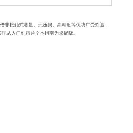
凭借非接触式测量、无压损、高精度等优势广受欢迎，
实现从入门到精通？本指南为您揭晓。
颗粒的浆体？对于浊度高、含杂质的液体，多普勒式
钢等致密材质管道传播信号良好，但铸铁管道需清理
建议不少于10倍管径，下游不少于5倍管径，确保流
清除安装点处的保温层与锈迹，管道表面光滑如镜是
无气泡。