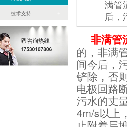
满管
技术支持
后，
非满管
咨询热线
的，非满
17530107806
间今后，
铲除，否
电极回路
污水的丈
4m/s以
止附着层