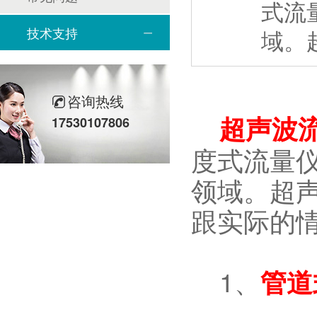
式流
技术支持
域。
咨询热线
超声波
17530107806
度式流量
领域。超
跟实际的
1、
管道