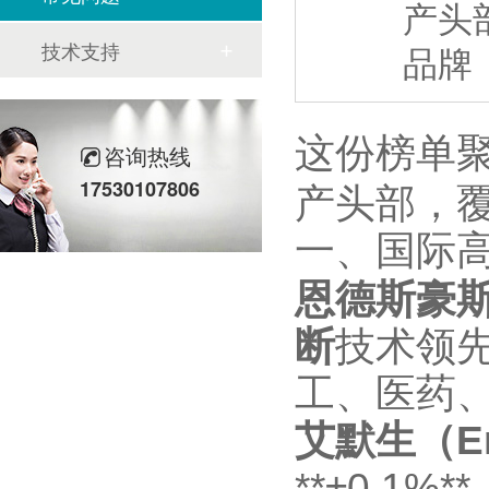
产头
技术支持
品牌
这份榜单
咨询热线
17530107806
产头部，
一、国际高
恩德斯豪斯
断
技术领先
工、医药
艾默生（E
**±0.