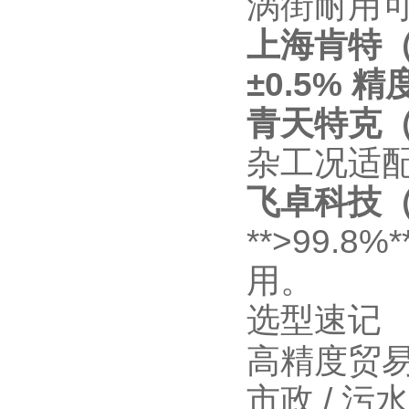
涡街耐用
上海肯特
±0.5% 精
青天特克
杂工况适
飞卓科技
**>99
用。
选型速记
高精度贸易 
市政 / 污水