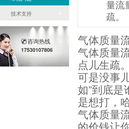
量流
技术支持
疏。
气体质量
咨询热线
气体质量
17530107806
点儿生疏
可是没事
如”到底
是想打，
气体质量
的价钱让