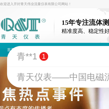
欢迎进入开封青天伟业流量仪表有限公司网站！
15年专注流体
精准度高、稳定性
青**1
1
首页
电磁流量计
涡街流量计
金属管