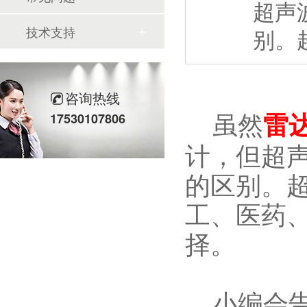
超声
技术支持
别。
咨询热线
虽然
雷
17530107806
计，但超
的区别。
工、医药
择。
小编会告