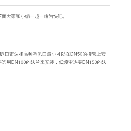
下面大家和小编一起一睹为快吧。
叭口雷达和高频喇叭口最小可以在DN50的接管上安
用DN100的法兰来安装，低频雷达要DN150的法