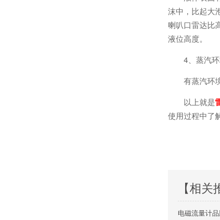
沫中，比起大
喇叭口雷达比
液位高度。
4、蒸汽
有蒸汽环
以上就是
使用过程中了
【相关
电磁流量计品