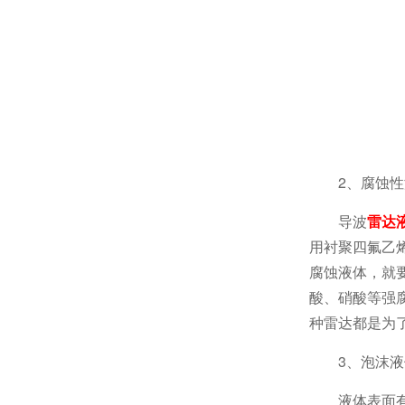
2、腐蚀
导波
雷达
用衬聚四氟乙
腐蚀液体，就
酸、硝酸等强
种雷达都是为
3、泡沫
液体表面