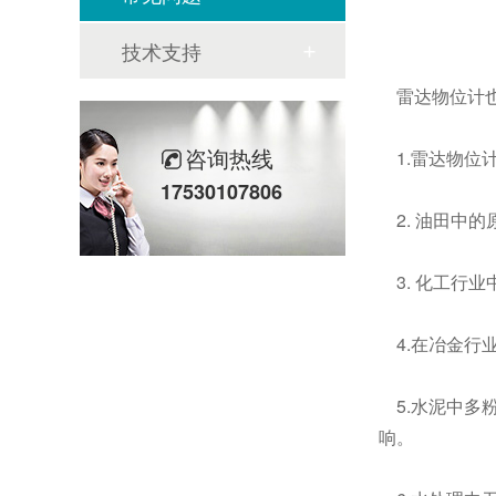
技术支持
雷达物位计也
咨询热线
1.雷达物位
17530107806
2. 油田中
3. 化工行
4.在冶金行
5.水泥中多
响。