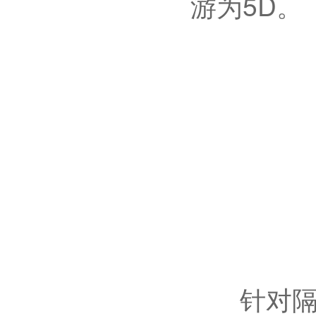
游为5D。
针对隔爆