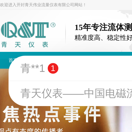
欢迎进入开封青天伟业流量仪表有限公司网站！
15年专注流体
精准度高、稳定性
首页
电磁流量计
涡街流量计
金属管